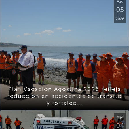
Ago
05
2026
Plan Vacación Agostina 2026 refleja
reducción en accidentes de tránsito
y fortalec...
Ago
04