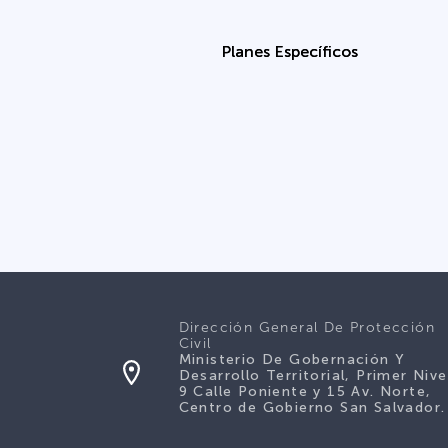
Planes Específicos
Dirección General De Protección
Civil
Ministerio De Gobernación Y
Desarrollo Territorial, Primer Nive
9 Calle Poniente y 15 Av. Norte,
Centro de Gobierno San Salvador.