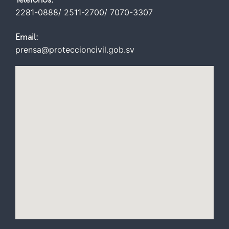
2281-0888/ 2511-2700/ 7070-3307
Email:
prensa@proteccioncivil.gob.sv