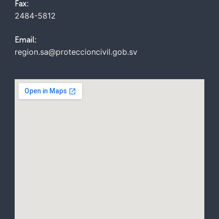
Fax:
2484-5812
Email:
region.sa@proteccioncivil.gob.sv