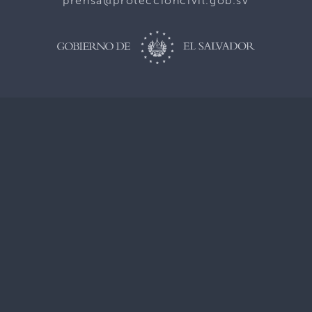
prensa@proteccioncivil.gob.sv