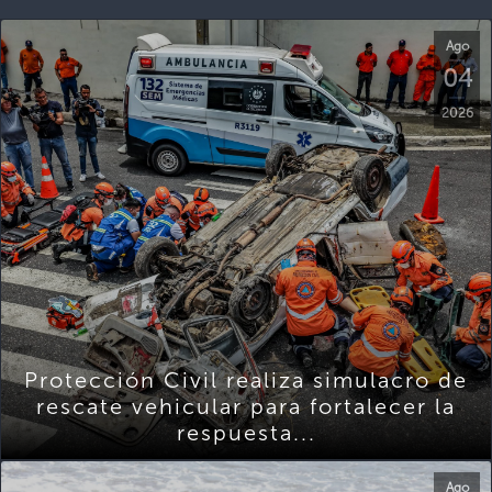
Ago
04
2026
Protección Civil realiza simulacro de
rescate vehicular para fortalecer la
respuesta...
Ago