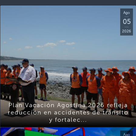
Ago
05
2026
Plan Vacación Agostina 2026 refleja
reducción en accidentes de tránsito
y fortalec...
Ago