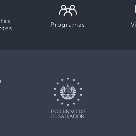
tas
Programas
V
ntes
l