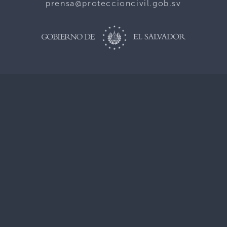
prensa@proteccioncivil.gob.sv