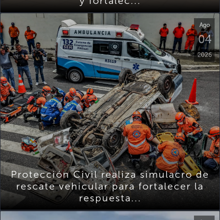
y fortalec...
Ago
04
2026
Protección Civil realiza simulacro de
rescate vehicular para fortalecer la
respuesta...