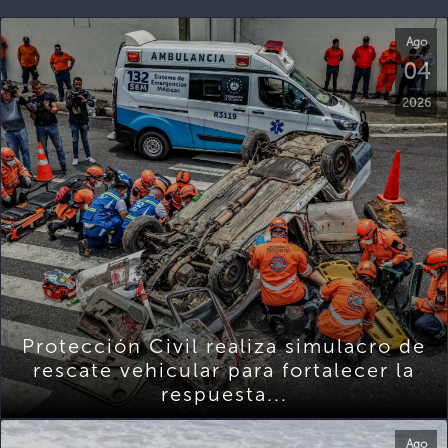
Ago
04
2026
Protección Civil realiza simulacro de
rescate vehicular para fortalecer la
respuesta...
Ago