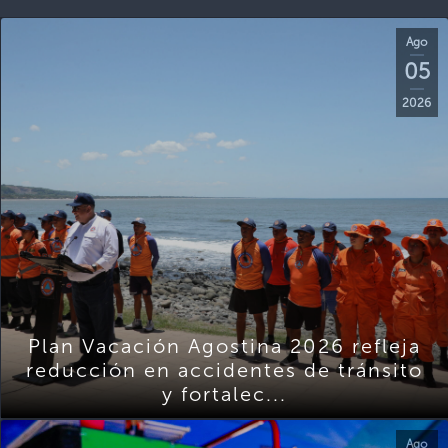
Ago
05
2026
Plan Vacación Agostina 2026 refleja
reducción en accidentes de tránsito
y fortalec...
Ago