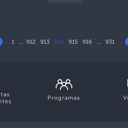
1
912
913
914
915
916
931
…
…
tas
Programas
V
ntes