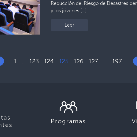
Reducción del Riesgo de Desastres deno
y los jóvenes […]
Leer
1
123
124
125
126
127
197
…
…
tas
Programas
V
ntes