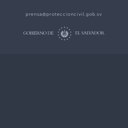
prensa@proteccioncivil.gob.sv