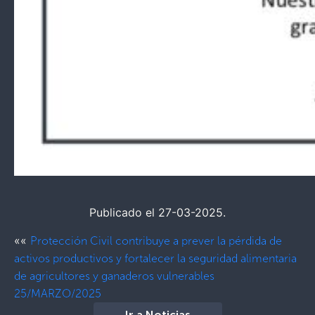
Publicado el 27-03-2025.
««
Protección Civil contribuye a prever la pérdida de
activos productivos y fortalecer la seguridad alimentaria
de agricultores y ganaderos vulnerables
25/MARZO/2025