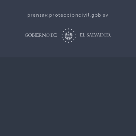
prensa@proteccioncivil.gob.sv