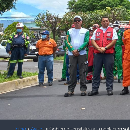
Inicio
>
Avisos
>
Gobierno sensibiliza a la población so