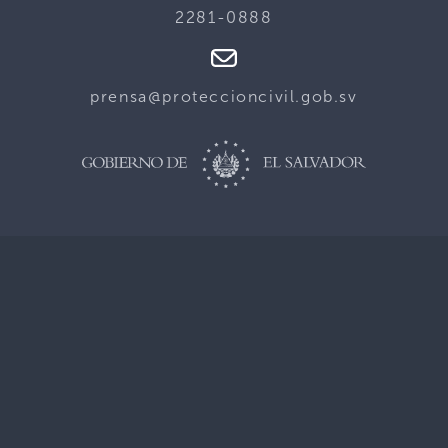
2281-0888
prensa@proteccioncivil.gob.sv