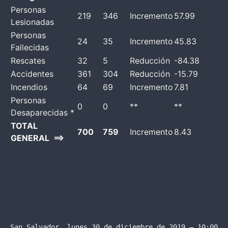
Personas
219
346
Incremento
57.99
Lesionadas
Personas
24
35
Incremento
45.83
Fallecidas
Rescates
32
5
Reducción
-84.38
Accidentes
361
304
Reducción
-15.79
Incendios
64
69
Incremento
7.81
Personas
0
0
**
**
Desaparecidas *
TOTAL
700
759
Incremento
8.43
GENERAL ==>
San Salvador, lunes 30 de diciembre de 2019 – 10:00 a.