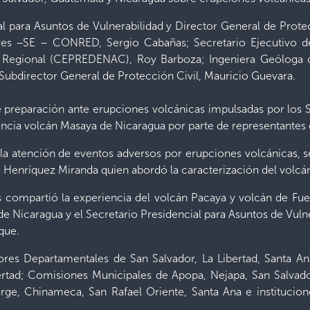
al para Asuntos de Vulnerabilidad y Director General de Prote
res –SE – CONRED, Sergio Cabañas; Secretario Ejecutivo de
l Regional (CEPREDENAC), Roy Barboza; Ingeniera Geóloga de
ubdirector General de Protección Civil, Mauricio Guevara.
 preparación ante erupciones volcánicas impulsadas por los S
encia volcán Masaya de Nicaragua por parte de representantes
la atención de eventos adversos por erupciones volcánicas, se
o Henríquez Miranda quien abordó la caracterización del volcá
s compartió la experiencia del volcán Pacaya y volcán de Fu
 Nicaragua y el Secretario Presidencial para Asuntos de Vulne
que.
res Departamentales de San Salvador, La Libertad, Santa An
ertad; Comisiones Municipales de Apopa, Nejapa, San Salvad
orge, Chinameca, San Rafael Oriente, Santa Ana e institucion