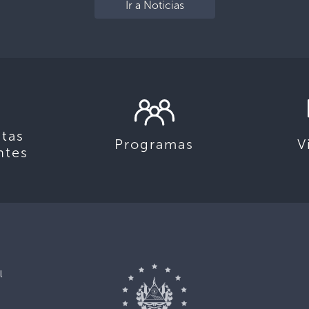
Ir a Noticias
tas
Programas
V
ntes
l