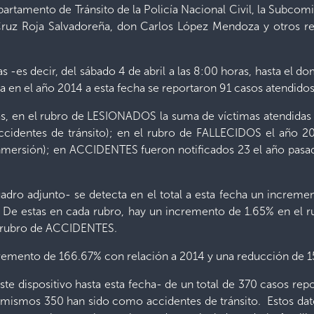
artamento de Tránsito de la Policía Nacional Civil, la Subco
uz Roja Salvadoreña, don Carlos López Mendoza y otros rep
s -es decir, del sábado 4 de abril a las 8:00 horas, hasta el do
ya en el año 2014 a esta fecha se reportaron 91 casos atendido
ras, en el rubro de LESIONADOS la suma de víctimas atendidas
cidentes de tránsito); en el rubro de FALLECIDOS el año 201
r inmersión); en ACCIDENTES fueron notificados 23 el año pasa
adro adjunto- se detecta en el total a esta fecha un increme
51. De estas en cada rubro, hay un incremento de 1.65% en 
l rubro de ACCIDENTES.
remento de 166.67% con relación a 2014 y una reducción de 
e dispositivo hasta esta fecha- de un total de 370 casos repor
mismos 350 han sido como accidentes de tránsito. Estos dato