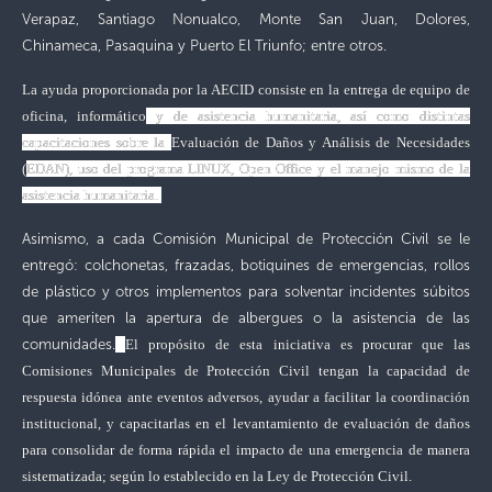
Verapaz, Santiago Nonualco, Monte San Juan, Dolores,
Chinameca, Pasaquina y Puerto El Triunfo; entre otros.
L
a ayuda proporcionada por la AECID consiste en la entrega de equipo de
oficina, informático
y de asistencia humanitaria, así como distintas
capacitaciones sobre la
Evaluación de Daños y Análisis de Necesidades
(
EDAN), uso del programa LINUX, Open Office y el manejo mismo de la
asistencia humanitaria.
Asimismo, a cada Comisión Municipal de Protección Civil se le
entregó: colchonetas, frazadas, botiquines de emergencias, rollos
de plástico y otros implementos para solventar incidentes súbitos
que ameriten la apertura de albergues o la asistencia de las
comunidades.
El propósito de esta iniciativa es procurar que las
Comisiones Municipales de Protección Civil tengan la
capacidad de
respuesta idónea ante eventos adversos, ayudar a facilitar la coordinación
institucional, y capacitarlas en el levantamiento de evaluación de daños
para consolidar de forma rápida el impacto de una emergencia de manera
sistematizada; según lo establecido en la Ley de Protección Civil.