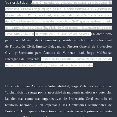
Vulnerabilidad; e
ntregó material de primera respuesta para bodegas de
asistencia humanitaria y equipo para el funcionamiento a 40 Comisiones
Municipales de Protección Civil, como parte del proyecto “Fortalecimiento
de las Comisiones Municipales de Protección Civil” que se ha desarrollado
con apoyo de la Agencia Española de Cooperación Internacional para el
Desarrollo (AECID)
valorado en
195 mil 725.86
dólares.
En dicho acto
participó el Ministro de Gobernación y Presidente de la Comisión Nacional
de Protección Civil, Ernesto Zelayandia; Director General de Protección
Civil y Secretario para Asuntos de Vulnerabilidad, Jorge Meléndez;
Encargada de Proyectos
de AECID El Salvador, Beatriz Yarza; alcaldes de
los municipios beneficiados y Gobernadores Departamentales
.
El
Secretario para Asuntos de Vulnerabilidad, Jorge Meléndez, expuso que
“d
icha iniciativa surge por la necesidad de modernizar, reforzar y potenciar
las distintas estructuras organizativas de Protección Civil en todo el
territorio nacional, y en especial a las Comisiones Municipales de
Protección Civil que son los actores que intervienen en la primera respuesta