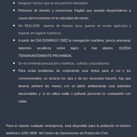
Asegurar techos que se encuentren inestables;
R
etirarse de árboles y estructuras frágiles que puedan desprenderse a
causa del incremento en la velocidad del viento;
No REALIZAR quema de maleza seca, quema en zonas agrícolas y
fogatas en lugares turísticos;
A partir del DIA DOMINGO DIEZ la navegación marítima, pesca artesanal,
deportes acuáticos sobre lagos y mar abierto, QUEDA
TERMINANTEMENTE PROHIBIDA;
Se recomienda precaución a bañistas, sufistas y buceadores;
Para evitar problemas de conjuntivitis usar lentes para el sol o los
convencionales, no tocarse los ojos y de ser necesario hacerlo, hay que
lavarse primero las manos con un jabón antibacterial; usar pañuelos
desechables y si se utiliza toalla o pañuelo personal no compartirlo con
nadie;
Para el reporte cualquier emergencia, está disponible para la población el número
telefónico 2281-0888 del Centro de Operaciones de Protección Civil.