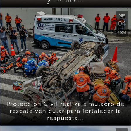
y fortalec...
Ago
04
2026
Protección Civil realiza simulacro de
rescate vehicular para fortalecer la
respuesta...