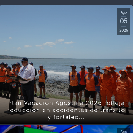
Ago
05
2026
Plan Vacación Agostina 2026 refleja
reducción en accidentes de tránsito
y fortalec...
Ago