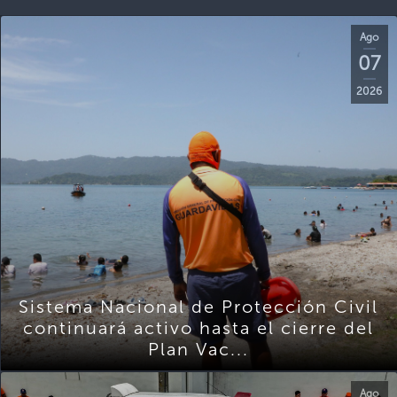
Ago
07
2026
Sistema Nacional de Protección Civil
continuará activo hasta el cierre del
Plan Vac...
Ago