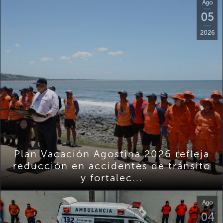
Ago
05
2026
Plan Vacación Agostina 2026 refleja
reducción en accidentes de tránsito
y fortalec...
Ago
04