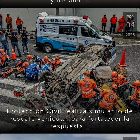
y fortalec...
Ago
04
2026
Protección Civil realiza simulacro de
rescate vehicular para fortalecer la
respuesta...