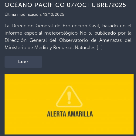
OCÉANO PACÍFICO 07/OCTUBRE/2025
Última modificación: 13/10/2025
La Dirección General de Protección Civil, basado en el
informe especial meteorológico No 5, publicado por la
Dirección General del Observatorio de Amenazas del
Ministerio de Medio y Recursos Naturales […]
Leer