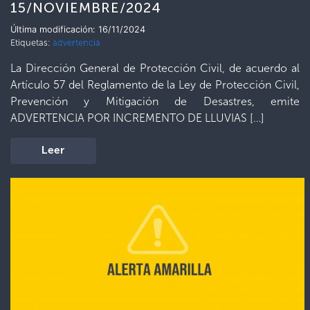
15/NOVIEMBRE/2024
Última modificación: 16/11/2024
Etiquetas:
advertencia
La Dirección General de Protección Civil, de acuerdo al
Artículo 57 del Reglamento de la Ley de Protección Civil,
Prevención y Mitigación de Desastres, emite
ADVERTENCIA POR INCREMENTO DE LLUVIAS […]
Leer