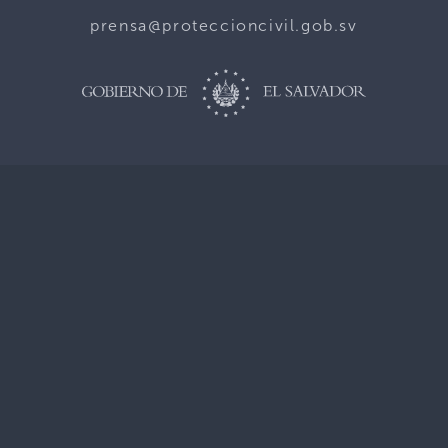
prensa@proteccioncivil.gob.sv