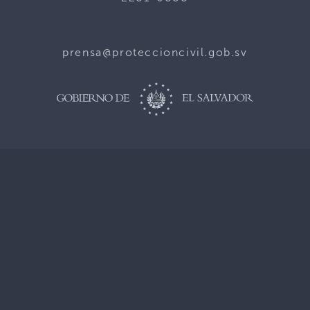
prensa@proteccioncivil.gob.sv