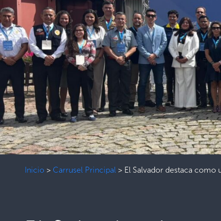
Inicio
>
Carrusel Principal
>
El Salvador destaca como u