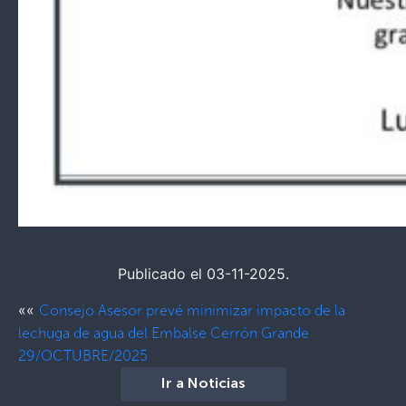
Publicado el 03-11-2025.
««
Consejo Asesor prevé minimizar impacto de la
lechuga de agua del Embalse Cerrón Grande
29/OCTUBRE/2025
Ir a Noticias