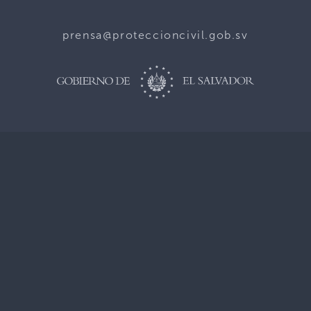
prensa@proteccioncivil.gob.sv