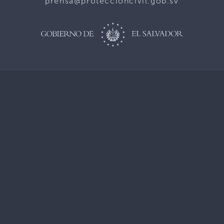
prensa@proteccioncivil.gob.sv