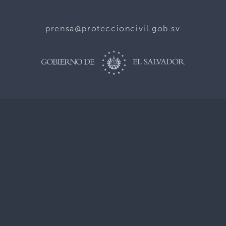
prensa@proteccioncivil.gob.sv