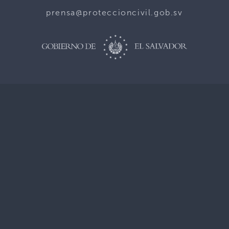
prensa@proteccioncivil.gob.sv