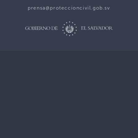
prensa@proteccioncivil.gob.sv