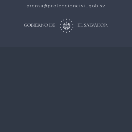
prensa@proteccioncivil.gob.sv