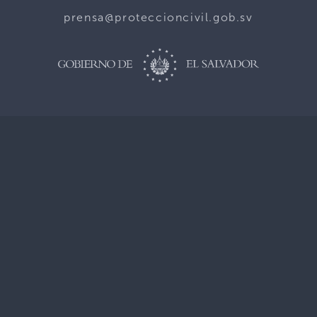
prensa@proteccioncivil.gob.sv