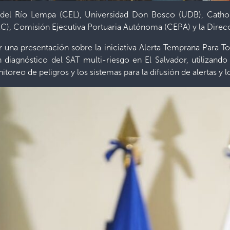
 del Río Lempa (CEL), Universidad Don Bosco (UDB), Catholi
RC), Comisión Ejecutiva Portuaria Autónoma (CEPA) y la Direcc
izar una presentación sobre la iniciativa Alerta Temprana Para
un diagnóstico del SAT multi-riesgo en El Salvador, utilizan
toreo de peligros y los sistemas para la difusión de alertas y l