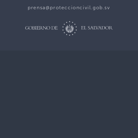
prensa@proteccioncivil.gob.sv