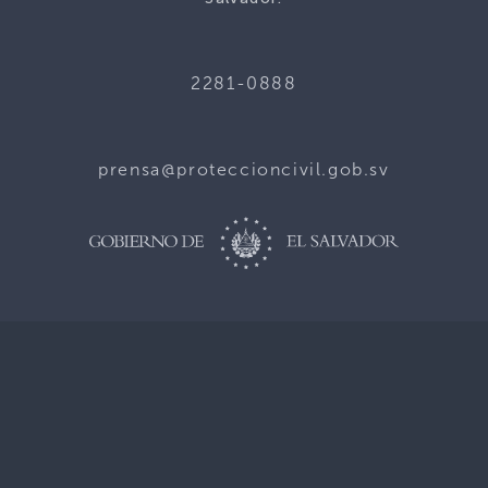
2281-0888
prensa@proteccioncivil.gob.sv