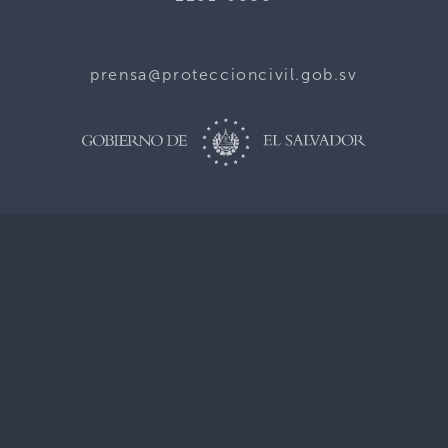
prensa@proteccioncivil.gob.sv