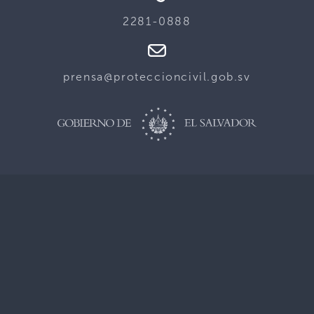
2281-0888
prensa@proteccioncivil.gob.sv