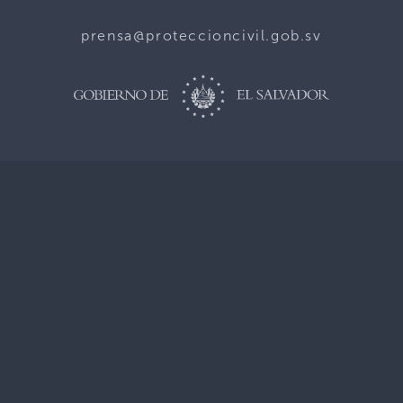
prensa@proteccioncivil.gob.sv