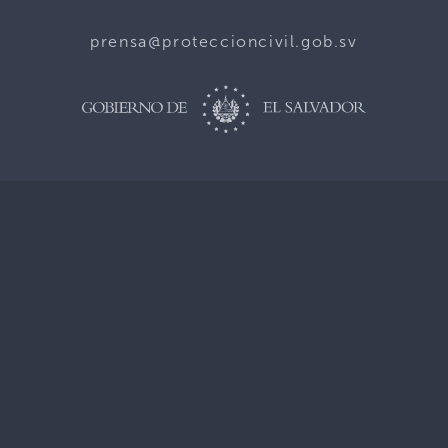
prensa@proteccioncivil.gob.sv