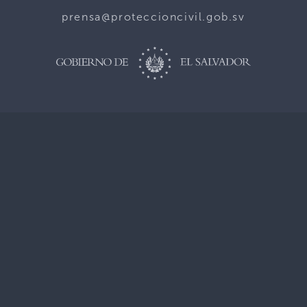
prensa@proteccioncivil.gob.sv