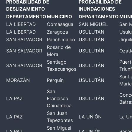
PROBABILIDAD DE
PROBABILIDAD DE
DESLIZAMIENTO
INUNDACIONES
DEPARTAMENTO
MUNICIPIO
DEPARTAMENTO
MUNI
LA LIBERTAD
Comasagua
SAN MIGUEL
San M
LA LIBERTAD
Zaragoza
USULUTAN
Usulu
SAN SALVADOR
Panchimalco
USULUTÁN
Jiquil
Rosario de
SAN SALVADOR
USULUTÁN
Ozatl
Mora
Santiago
Puert
SAN SALVADOR
USULUTÁN
Texacuangos
Triun
Santi
MORAZÁN
Perquín
USULUTÁN
María
San
Conc
LA PAZ
Francisco
USULUTÁN
Batre
Chinameca
San Juan
LA PAZ
LA UNIÓN
La Un
Tepezontes
San Miguel
LA PAZ
LA UNIÓN
Pasaq