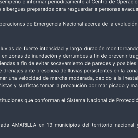
desempeño e informar periódicamente al Centro de Operaci
 albergues preparados para resguardar a personas evacuad
eraciones de Emergencia Nacional acerca de la evolución 
luvias de fuerte intensidad y larga duración monitoreand
e en zonas de inundación y derrumbes a fin de prevenir trag
viendas a fin de evitar socavamiento de paredes y posibles
 drenajes ante presencia de lluvias persistentes en la zona
r una velocidad de marcha moderada, debido a la inestabi
istas y surfistas tomar la precaución por mar picado y ma
stituciones que conforman el Sistema Nacional de Protección
ficada AMARILLA en 13 municipios del territorio naciona