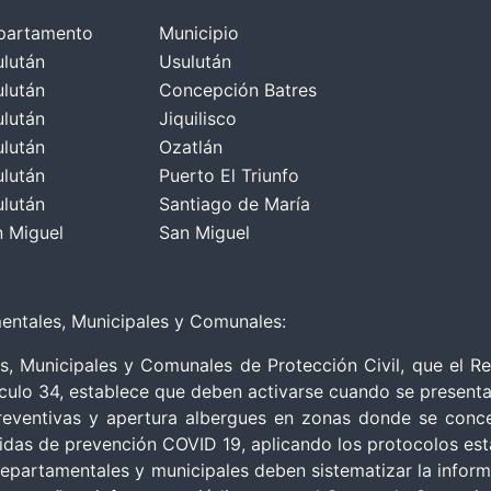
partamento
Municipio
lután
Usulután
lután
Concepción Batres
lután
Jiquilisco
lután
Ozatlán
lután
Puerto El Triunfo
lután
Santiago de María
 Miguel
San Miguel
entales, Municipales y Comunales:
, Municipales y Comunales de Protección Civil, que el R
ículo 34, establece que deben activarse cuando se present
reventivas y apertura albergues en zonas donde se conce
das de prevención COVID 19, aplicando los protocolos estab
artamentales y municipales deben sistematizar la informac