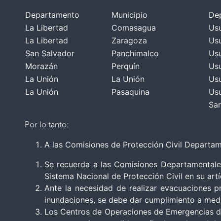
Departamento
Municipio
De
La Libertad
Comasagua
Usu
La Libertad
Zaragoza
Usu
San Salvador
Panchimalco
Usu
Morazán
Perquín
Usu
La Unión
La Unión
Usu
La Unión
Pasaquina
Usu
San
Por lo tanto:
A las Comisiones de Protección Civil Departam
Se recuerda a las Comisiones Departamentales
Sistema Nacional de Protección Civil en su art
Ante la necesidad de realizar evacuaciones p
inundaciones, se debe dar cumplimiento a medi
Los Centros de Operaciones de Emergencias dep