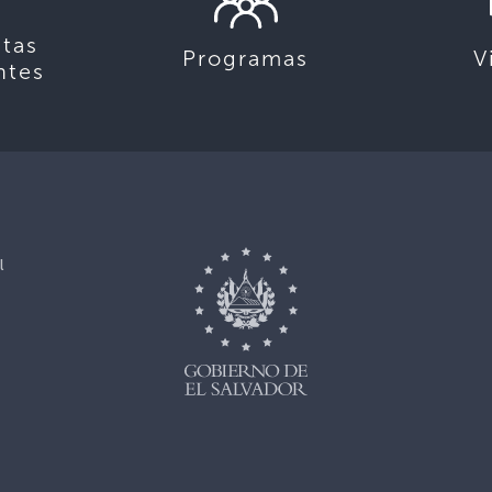
tas
Programas
V
ntes
l