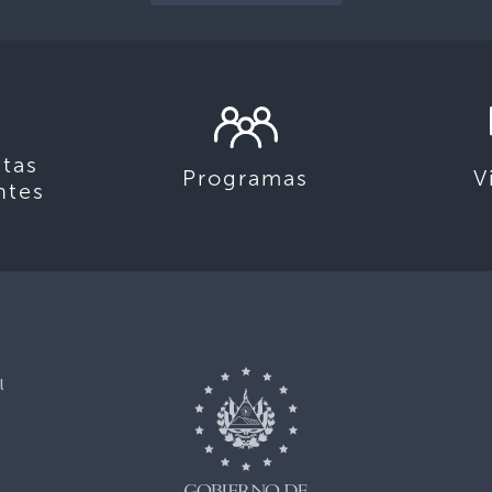
tas
Programas
V
ntes
l