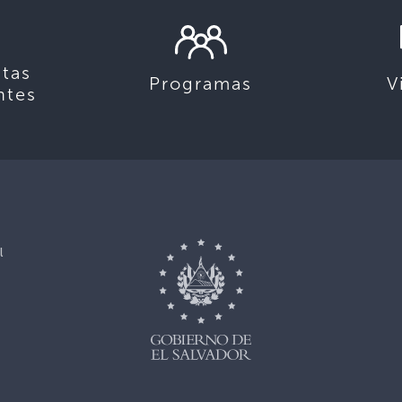
tas
Programas
V
ntes
l