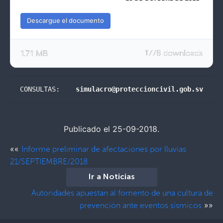
Descargue el documento
1.71 MB
1778 downloads
CONSULTAS:    
simulacro@proteccioncivil.gob.sv
Publicado el 25-09-2018.
««
Informe preliminar de afectaciones por lluvias
21/SEPTIEMBRE/2018
Ir a Noticias
Autoridades apuestan al fomento de una cultura de
»»
prevención ante eventos sísmicos