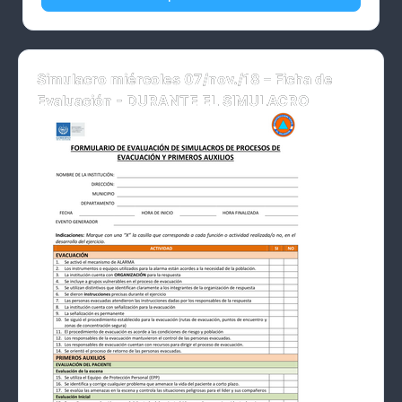
Simulacro miércoles 07/nov./18 – Ficha de
Evaluación - DURANTE EL SIMULACRO